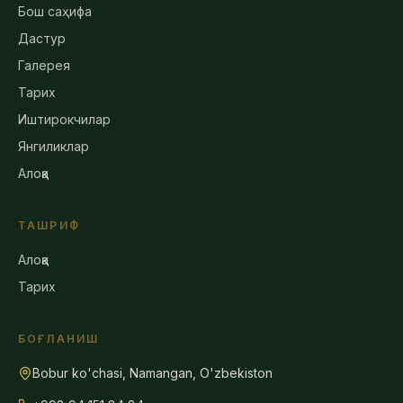
Бош саҳифа
Дастур
Галерея
Тарих
Иштирокчилар
Янгиликлар
Алоқа
ТАШРИФ
Алоқа
Тарих
БОҒЛАНИШ
Bobur ko'chasi, Namangan, O'zbekiston