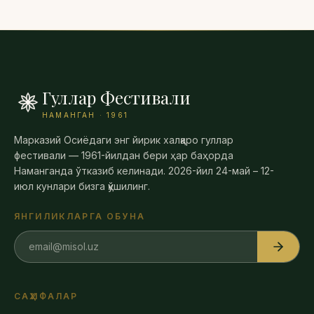
Гуллар Фестивали
НАМАНГАН · 1961
Марказий Осиёдаги энг йирик халқаро гуллар
фестивали — 1961-йилдан бери ҳар баҳорда
Наманганда ўтказиб келинади. 2026-йил 24-май – 12-
июл кунлари бизга қўшилинг.
ЯНГИЛИКЛАРГА ОБУНА
САҲИФАЛАР