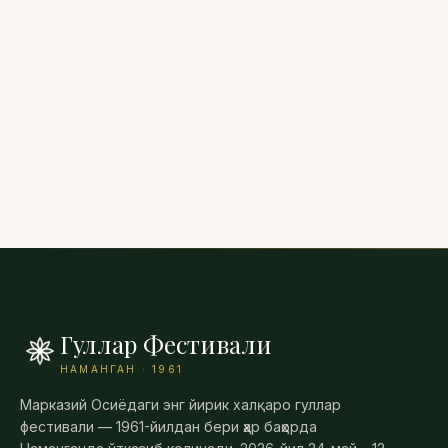
Тайёргарлик
10-май, 2026
Фестивал очилишига 14 кун қолди —
Бобур боғи тайёргарлик босқичида
Гуллар Фестивали
НАМАНГАН · 1961
Марказий Осиёдаги энг йирик халқаро гуллар
фестивали — 1961-йилдан бери ҳар баҳорда