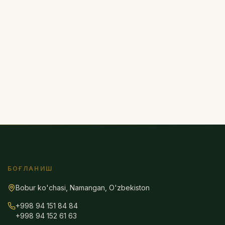
БОҒЛАНИШ
Bobur ko'chasi, Namangan, O'zbekiston
+998 94 151 84 84
+998 94 152 61 63