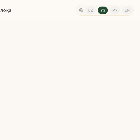
Алоқа
UZ
·
УЗ
·
РУ
·
EN