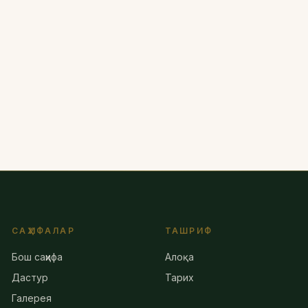
Festival
29-aprel 2026
Toshkentda "Tashkent Flowers Fest 2026"
boʻlib oʻtadi
САҲИФАЛАР
ТАШРИФ
Бош саҳифа
Алоқа
Дастур
Тарих
Галерея