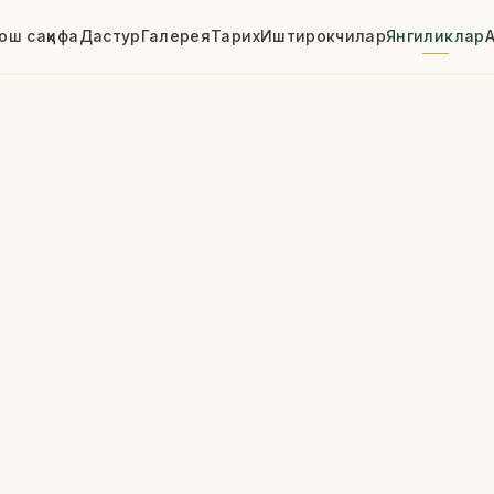
ош саҳифа
Дастур
Галерея
Тарих
Иштирокчилар
Янгиликлар