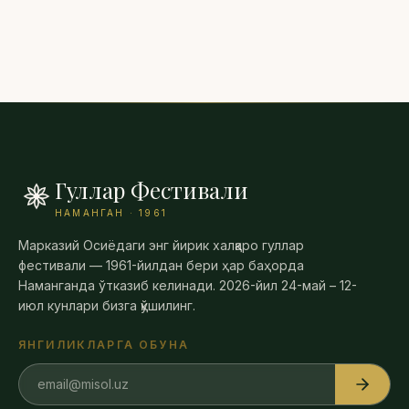
Гуллар Фестивали
НАМАНГАН · 1961
Марказий Осиёдаги энг йирик халқаро гуллар
фестивали — 1961-йилдан бери ҳар баҳорда
Наманганда ўтказиб келинади. 2026-йил 24-май – 12-
июл кунлари бизга қўшилинг.
ЯНГИЛИКЛАРГА ОБУНА