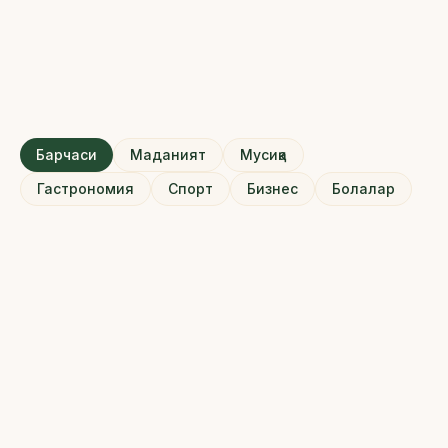
Эслатма
:
Барчаси
Маданият
Мусиқа
Гастрономия
Спорт
Бизнес
Болалар
24 — 31-МАЙ
Очилиш ҳафтаси
Фестивалнинг энг ёрқин ҳафтаси: гул карвони, расмий
очилиш, дастлабки композициялар ва халқаро
меҳмонларнинг иштироки.