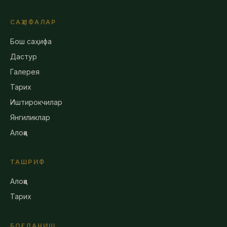
САҲИФАЛАР
Бош саҳифа
Дастур
Галерея
Тарих
Иштирокчилар
Янгиликлар
Алоқа
ТАШРИФ
Алоқа
Тарих
БОҒЛАНИШ